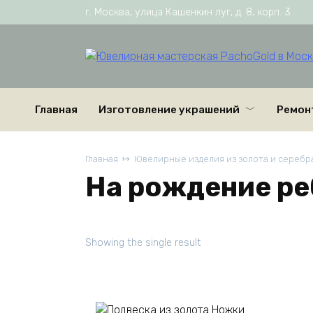
Перейти
г. Москва, улица Кашенкин луг, д. 8, корп. 3
к
содержанию
Главная
Изготовление украшений
Ремон
Главная
Ювелирные изделия из золота и серебра
На рождение ре
Showing the single result