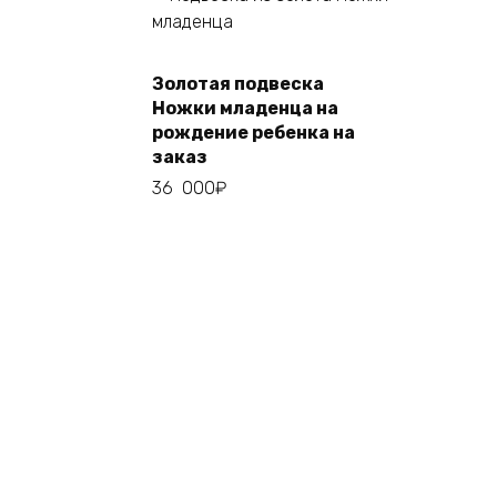
Золотая подвеска
Add to cart
Ножки младенца на
рождение ребенка на
заказ
36 000
₽