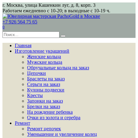
Перейти
г. Москва, улица Кашенкин луг, д. 8, корп. 3
к
Работаем ежедневно с 10-20; в выходные с 10-19 ч.
содержанию
+7 926 564 75 65
0
Search
for:
Главная
Изготовление украшений
Женские кольца
Мужские кольца
Обручальные кольца на заказ
Цепочки
Браслеты на заказ
Серьги на заказ
Кулоны подвески
Кресты
Запонки на заказ
Брелки на заказ
На рождение ребенка
Очки из золота и серебра
Ремонт
Ремонт цепочек
Уменьшение и увеличение колец