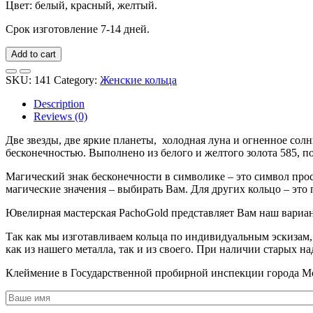
Цвет: белый, красный, желтый.
Срок изготовление 7-14 дней.
Add to cart
SKU:
141
Category:
Женские кольца
Description
Reviews (0)
Две звезды, две яркие планеты, холодная луна и огненное сол
бесконечностью. Выполнено из белого и желтого золота 585, п
Магический знак бесконечности в символике – это символ прост
магические значения – выбирать Вам. Для других кольцо – это 
Ювелирная мастерская PachoGold представляет Вам наш вариан
Так как мы изготавливаем кольца по индивидуальным эскизам, т
как из нашего металла, так и из своего. При наличии старых 
Клеймение в Государственной пробирной инспекции города М