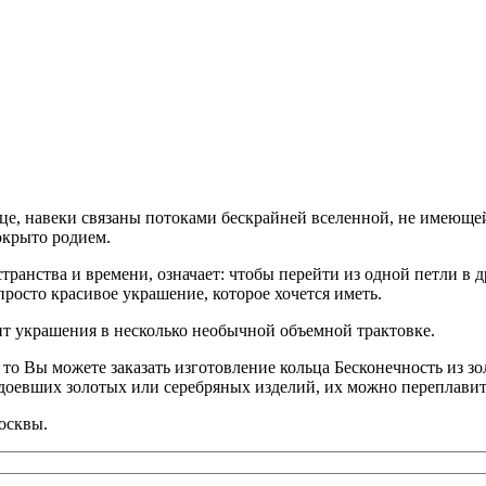
нце, навеки связаны потоками бескрайней вселенной, не имеюще
окрыто родием.
ранства и времени, означает: чтобы перейти из одной петли в д
просто красивое украшение, которое хочется иметь.
т украшения в несколько необычной объемной трактовке.
о Вы можете заказать изготовление кольца Бесконечность из зол
надоевших золотых или серебряных изделий, их можно переплавит
осквы.