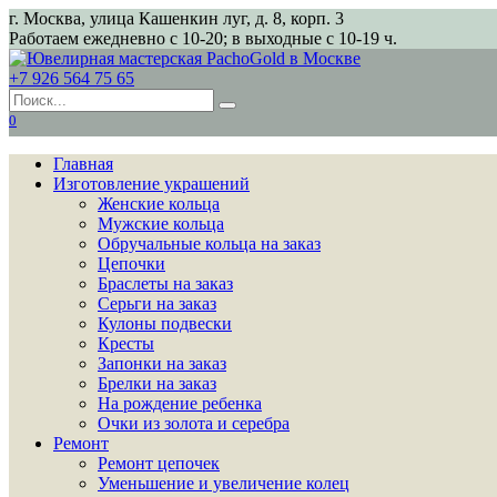
Перейти
г. Москва, улица Кашенкин луг, д. 8, корп. 3
к
Работаем ежедневно с 10-20; в выходные с 10-19 ч.
содержанию
+7 926 564 75 65
Search
for:
0
Главная
Изготовление украшений
Женские кольца
Мужские кольца
Обручальные кольца на заказ
Цепочки
Браслеты на заказ
Серьги на заказ
Кулоны подвески
Кресты
Запонки на заказ
Брелки на заказ
На рождение ребенка
Очки из золота и серебра
Ремонт
Ремонт цепочек
Уменьшение и увеличение колец