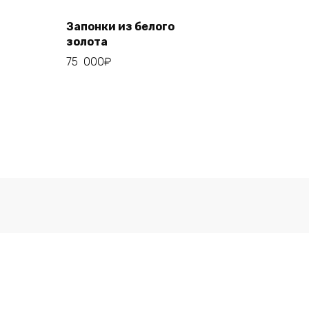
Add to cart
Запонки из белого
золота
75 000
₽
ой офертой.
Карта сайта