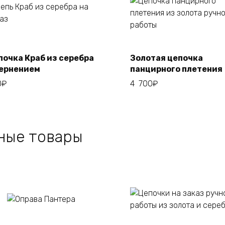
Add to cart
почка Краб из серебра
Золотая цепочка
Add to cart
чернением
панцирного плетения
0
₽
4 700
₽
ные товары