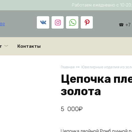
Работаем ежедневно с 10-20; 
+7
т
Контакты
Главная
Ювелирные изделия из золо
Цепочка пл
золота
5 000
₽
Цепочка двойной Ромб ручной р