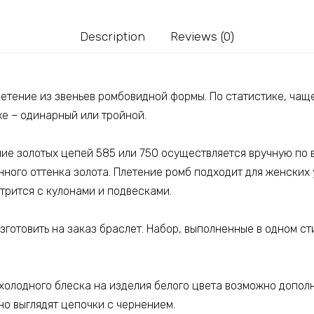
Description
Reviews (0)
етение из звеньев ромбовидной формы. По статистике, чащ
же – одинарный или тройной.
ние золотых цепей 585 или 750 осуществляется вручную по 
нного оттенка золота. Плетение ромб подходит для женских
трится с кулонами и подвесками.
зготовить на заказ браслет. Набор, выполненные в одном ст
холодного блеска на изделия белого цвета возможно допол
но выглядят цепочки с чернением.