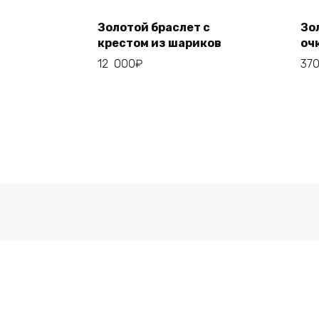
Add to cart
Золотой браслет с
Зо
крестом из шариков
оч
12 000
₽
37
© 2026 Все права защищены. Копирование инф