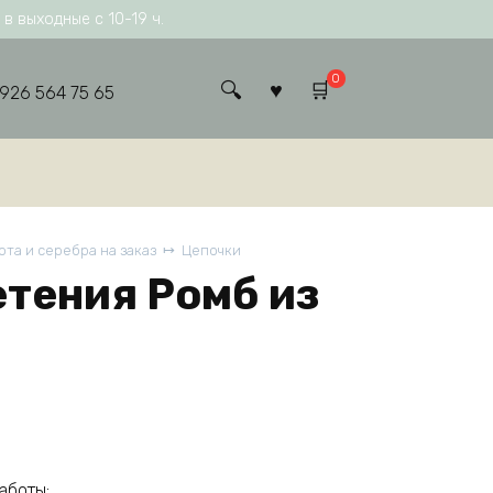
в выходные с 10-19 ч.
0
 926 564 75 65
та и серебра на заказ
Цепочки
етения Ромб из
аботы: