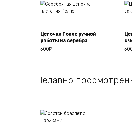
Add to cart
Цепочка Ролло ручной
Це
работы из серебра
с 
500
₽
50
Недавно просмотрен