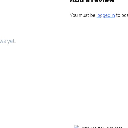
You must be
logged in
to pos
ws yet.